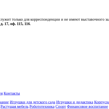
служит только для корреспонденции и не имеют выставочного за
. 17, оф. 115, 116
.
ея
Контакты
вание
Игрушки для детского сада
Игрушки и дидактика
Корпусн
Растущая мебель
Робототехника
Спорт
Финансовое воспитание