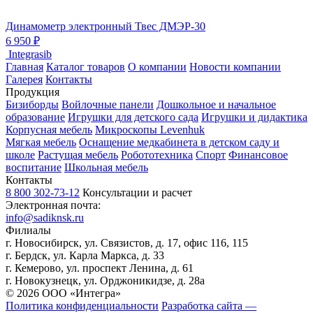
Динамометр электронный Твес ДМЭР-30
6 950 ₽
Integrasib
Главная
Каталог товаров
О компании
Новости компании
Галерея
Контакты
Продукция
Бизиборды
Войлочные панели
Дошкольное и начальное
образование
Игрушки для детского сада
Игрушки и дидактика
Корпусная мебель
Микроскопы Levenhuk
Мягкая мебель
Оснащение медкабинета в детском саду и
школе
Растущая мебель
Робототехника
Спорт
Финансовое
воспитание
Школьная мебель
Контакты
8 800 302-73-12
Консультации и расчет
Электронная почта:
info@sadiknsk.ru
Филиалы
г. Новосибирск, ул. Связистов, д. 17, офис 116, 115
г. Бердск, ул. Карла Маркса, д. 33
г. Кемерово, ул. проспект Ленина, д. 61
г. Новокузнецк, ул. ​Орджоникидзе, д. 28а
© 2026 ООО «Интегра»
Политика конфиденциальности
Разработка сайта —