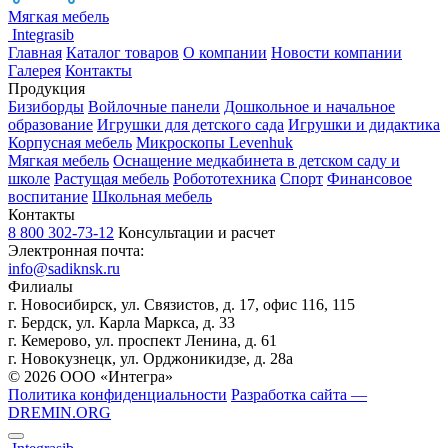
Мягкая мебель
Integrasib
Главная
Каталог товаров
О компании
Новости компании
Галерея
Контакты
Продукция
Бизиборды
Войлочные панели
Дошкольное и начальное
образование
Игрушки для детского сада
Игрушки и дидактика
Корпусная мебель
Микроскопы Levenhuk
Мягкая мебель
Оснащение медкабинета в детском саду и
школе
Растущая мебель
Робототехника
Спорт
Финансовое
воспитание
Школьная мебель
Контакты
8 800 302-73-12
Консультации и расчет
Электронная почта:
info@sadiknsk.ru
Филиалы
г. Новосибирск, ул. Связистов, д. 17, офис 116, 115
г. Бердск, ул. Карла Маркса, д. 33
г. Кемерово, ул. проспект Ленина, д. 61
г. Новокузнецк, ул. ​Орджоникидзе, д. 28а
© 2026 ООО «Интегра»
Политика конфиденциальности
Разработка сайта —
DREMIN.ORG