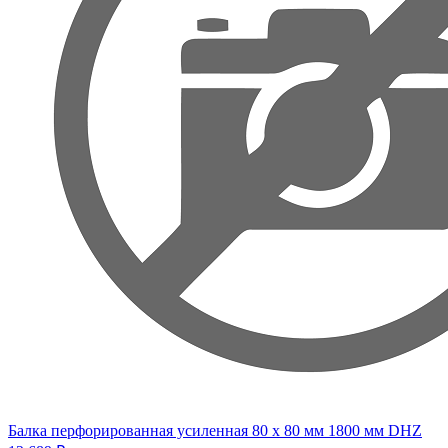
Балка перфорированная усиленная 80 х 80 мм 1800 мм DHZ