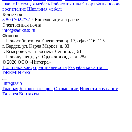
школе
Растущая мебель
Робототехника
Спорт
Финансовое
воспитание
Школьная мебель
Контакты
8 800 302-73-12
Консультации и расчет
Электронная почта:
info@sadiknsk.ru
Филиалы
г. Новосибирск, ул. Связистов, д. 17, офис 116, 115
г. Бердск, ул. Карла Маркса, д. 33
г. Кемерово, ул. проспект Ленина, д. 61
г. Новокузнецк, ул. ​Орджоникидзе, д. 28а
© 2026 ООО «Интегра»
Политика конфиденциальности
Разработка сайта —
DREMIN.ORG
Integrasib
Главная
Каталог товаров
О компании
Новости компании
Галерея
Контакты