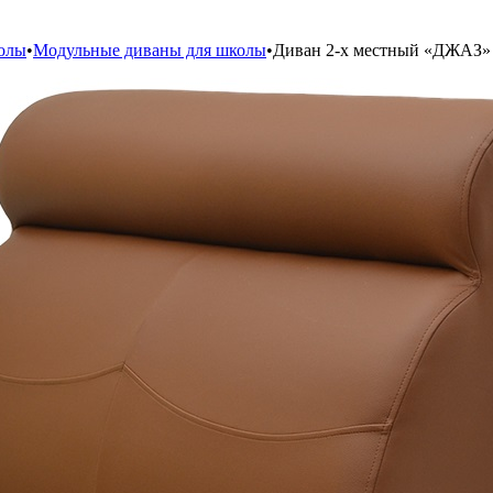
колы
•
Модульные диваны для школы
•
Диван 2-х местный «ДЖАЗ»