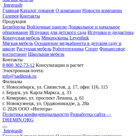
Integrasib
Главная
Каталог товаров
О компании
Новости компании
Галерея
Контакты
Продукция
Бизиборды
Войлочные панели
Дошкольное и начальное
образование
Игрушки для детского сада
Игрушки и дидактика
Корпусная мебель
Микроскопы Levenhuk
Мягкая мебель
Оснащение медкабинета в детском саду и
школе
Растущая мебель
Робототехника
Спорт
Финансовое
воспитание
Школьная мебель
Контакты
8 800 302-73-12
Консультации и расчет
Электронная почта:
info@sadiknsk.ru
Филиалы
г. Новосибирск, ул. Связистов, д. 17, офис 116, 115
г. Бердск, ул. Карла Маркса, д. 33
г. Кемерово, ул. проспект Ленина, д. 61
г. Новокузнецк, ул. ​Орджоникидзе, д. 28а
© 2026 ООО «Интегра»
Политика конфиденциальности
Разработка сайта —
DREMIN.ORG
Integrasib