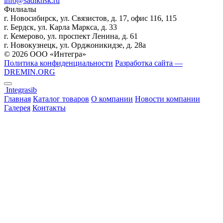
info@sadiknsk.ru
Филиалы
г. Новосибирск, ул. Связистов, д. 17, офис 116, 115
г. Бердск, ул. Карла Маркса, д. 33
г. Кемерово, ул. проспект Ленина, д. 61
г. Новокузнецк, ул. ​Орджоникидзе, д. 28а
© 2026 ООО «Интегра»
Политика конфиденциальности
Разработка сайта —
DREMIN.ORG
Integrasib
Главная
Каталог товаров
О компании
Новости компании
Галерея
Контакты