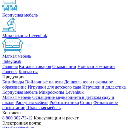
Корпусная мебель
Микроскопы Levenhuk
Мягкая мебель
Integrasib
Главная
Каталог товаров
О компании
Новости компании
Галерея
Контакты
Продукция
Бизиборды
Войлочные панели
Дошкольное и начальное
образование
Игрушки для детского сада
Игрушки и дидактика
Корпусная мебель
Микроскопы Levenhuk
Мягкая мебель
Оснащение медкабинета в детском саду и
школе
Растущая мебель
Робототехника
Спорт
Финансовое
воспитание
Школьная мебель
Контакты
8 800 302-73-12
Консультации и расчет
Электронная почта: