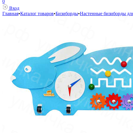
0
Вход
Главная
•
Каталог товаров
•
Бизиборды
•
Настенные бизиборды для