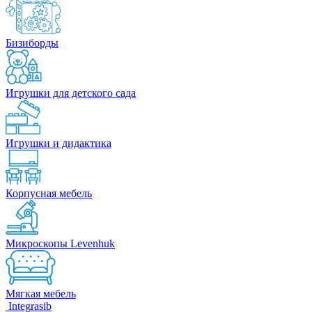
Бизиборды
Игрушки для детского сада
Игрушки и дидактика
Корпусная мебель
Микроскопы Levenhuk
Мягкая мебель
Integrasib