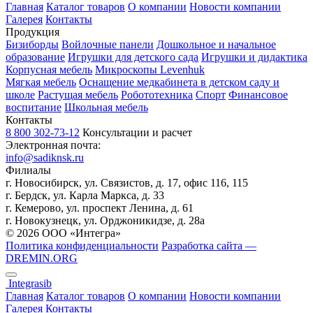
Главная
Каталог товаров
О компании
Новости компании
Галерея
Контакты
Продукция
Бизиборды
Войлочные панели
Дошкольное и начальное
образование
Игрушки для детского сада
Игрушки и дидактика
Корпусная мебель
Микроскопы Levenhuk
Мягкая мебель
Оснащение медкабинета в детском саду и
школе
Растущая мебель
Робототехника
Спорт
Финансовое
воспитание
Школьная мебель
Контакты
8 800 302-73-12
Консультации и расчет
Электронная почта:
info@sadiknsk.ru
Филиалы
г. Новосибирск, ул. Связистов, д. 17, офис 116, 115
г. Бердск, ул. Карла Маркса, д. 33
г. Кемерово, ул. проспект Ленина, д. 61
г. Новокузнецк, ул. ​Орджоникидзе, д. 28а
© 2026 ООО «Интегра»
Политика конфиденциальности
Разработка сайта —
DREMIN.ORG
Integrasib
Главная
Каталог товаров
О компании
Новости компании
Галерея
Контакты