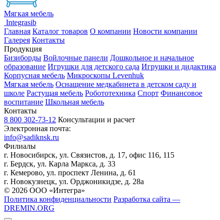
Мягкая мебель
Integrasib
Главная
Каталог товаров
О компании
Новости компании
Галерея
Контакты
Продукция
Бизиборды
Войлочные панели
Дошкольное и начальное
образование
Игрушки для детского сада
Игрушки и дидактика
Корпусная мебель
Микроскопы Levenhuk
Мягкая мебель
Оснащение медкабинета в детском саду и
школе
Растущая мебель
Робототехника
Спорт
Финансовое
воспитание
Школьная мебель
Контакты
8 800 302-73-12
Консультации и расчет
Электронная почта:
info@sadiknsk.ru
Филиалы
г. Новосибирск, ул. Связистов, д. 17, офис 116, 115
г. Бердск, ул. Карла Маркса, д. 33
г. Кемерово, ул. проспект Ленина, д. 61
г. Новокузнецк, ул. ​Орджоникидзе, д. 28а
© 2026 ООО «Интегра»
Политика конфиденциальности
Разработка сайта —
DREMIN.ORG