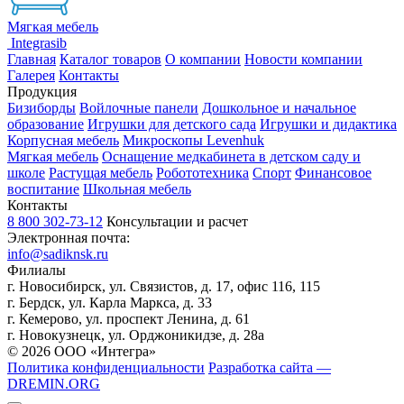
Мягкая мебель
Integrasib
Главная
Каталог товаров
О компании
Новости компании
Галерея
Контакты
Продукция
Бизиборды
Войлочные панели
Дошкольное и начальное
образование
Игрушки для детского сада
Игрушки и дидактика
Корпусная мебель
Микроскопы Levenhuk
Мягкая мебель
Оснащение медкабинета в детском саду и
школе
Растущая мебель
Робототехника
Спорт
Финансовое
воспитание
Школьная мебель
Контакты
8 800 302-73-12
Консультации и расчет
Электронная почта:
info@sadiknsk.ru
Филиалы
г. Новосибирск, ул. Связистов, д. 17, офис 116, 115
г. Бердск, ул. Карла Маркса, д. 33
г. Кемерово, ул. проспект Ленина, д. 61
г. Новокузнецк, ул. ​Орджоникидзе, д. 28а
© 2026 ООО «Интегра»
Политика конфиденциальности
Разработка сайта —
DREMIN.ORG