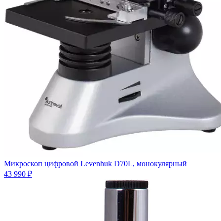
Микроскоп цифровой Levenhuk D70L, монокулярный
43 990 ₽