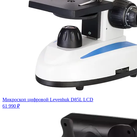
Микроскоп цифровой Levenhuk D85L LCD
61 990 ₽