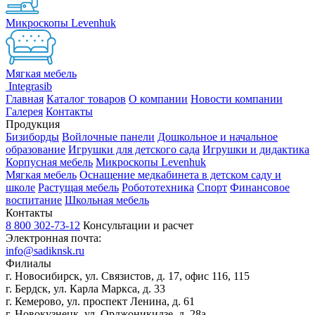
Микроскопы Levenhuk
Мягкая мебель
Integrasib
Главная
Каталог товаров
О компании
Новости компании
Галерея
Контакты
Продукция
Бизиборды
Войлочные панели
Дошкольное и начальное
образование
Игрушки для детского сада
Игрушки и дидактика
Корпусная мебель
Микроскопы Levenhuk
Мягкая мебель
Оснащение медкабинета в детском саду и
школе
Растущая мебель
Робототехника
Спорт
Финансовое
воспитание
Школьная мебель
Контакты
8 800 302-73-12
Консультации и расчет
Электронная почта:
info@sadiknsk.ru
Филиалы
г. Новосибирск, ул. Связистов, д. 17, офис 116, 115
г. Бердск, ул. Карла Маркса, д. 33
г. Кемерово, ул. проспект Ленина, д. 61
г. Новокузнецк, ул. ​Орджоникидзе, д. 28а