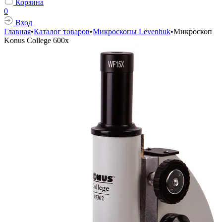
Корзина
0
Вход
Главная
•
Каталог товаров
•
Микроскопы Levenhuk
•
Микроскоп
Konus College 600x