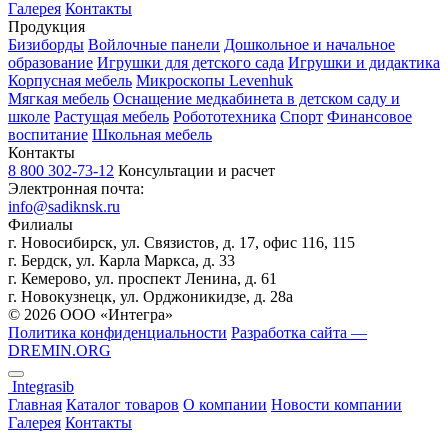
Галерея
Контакты
Продукция
Бизиборды
Войлочные панели
Дошкольное и начальное
образование
Игрушки для детского сада
Игрушки и дидактика
Корпусная мебель
Микроскопы Levenhuk
Мягкая мебель
Оснащение медкабинета в детском саду и
школе
Растущая мебель
Робототехника
Спорт
Финансовое
воспитание
Школьная мебель
Контакты
8 800 302-73-12
Консультации и расчет
Электронная почта:
info@sadiknsk.ru
Филиалы
г. Новосибирск, ул. Связистов, д. 17, офис 116, 115
г. Бердск, ул. Карла Маркса, д. 33
г. Кемерово, ул. проспект Ленина, д. 61
г. Новокузнецк, ул. ​Орджоникидзе, д. 28а
© 2026 ООО «Интегра»
Политика конфиденциальности
Разработка сайта —
DREMIN.ORG
Integrasib
Главная
Каталог товаров
О компании
Новости компании
Галерея
Контакты