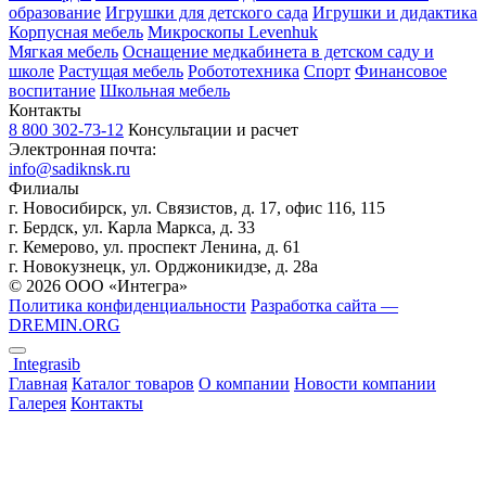
образование
Игрушки для детского сада
Игрушки и дидактика
Корпусная мебель
Микроскопы Levenhuk
Мягкая мебель
Оснащение медкабинета в детском саду и
школе
Растущая мебель
Робототехника
Спорт
Финансовое
воспитание
Школьная мебель
Контакты
8 800 302-73-12
Консультации и расчет
Электронная почта:
info@sadiknsk.ru
Филиалы
г. Новосибирск, ул. Связистов, д. 17, офис 116, 115
г. Бердск, ул. Карла Маркса, д. 33
г. Кемерово, ул. проспект Ленина, д. 61
г. Новокузнецк, ул. ​Орджоникидзе, д. 28а
© 2026 ООО «Интегра»
Политика конфиденциальности
Разработка сайта —
DREMIN.ORG
Integrasib
Главная
Каталог товаров
О компании
Новости компании
Галерея
Контакты