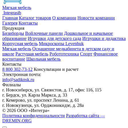
Мягкая мебель
Integrasib
Главная
Каталог товаров
О компании
Новости компании
Галерея
Контакты
Продукция
Бизиборды
Войлочные панели
Дошкольное и начальное
образование
Игрушки для детского сада
Игрушки и дидактика
Корпусная мебель
Микроскопы Levenhuk
Мягкая мебель
Оснащение медкабинета в детском саду и
школе
Растущая мебель
Робототехника
Спорт
Финансовое
воспитание
Школьная мебель
Контакты
8 800 302-73-12
Консультации и расчет
Электронная почта:
info@sadiknsk.ru
Филиалы
г. Новосибирск, ул. Связистов, д. 17, офис 116, 115
г. Бердск, ул. Карла Маркса, д. 33
г. Кемерово, ул. проспект Ленина, д. 61
г. Новокузнецк, ул. ​Орджоникидзе, д. 28а
© 2026 ООО «Интегра»
Политика конфиденциальности
Разработка сайта —
DREMIN.ORG