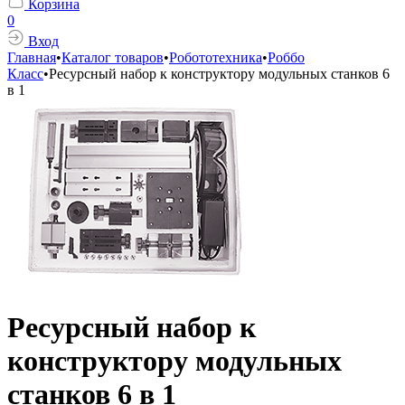
Корзина
0
Вход
Главная
•
Каталог товаров
•
Робототехника
•
Роббо
Класс
•
Ресурсный набор к конструктору модульных станков 6
в 1
Ресурсный набор к
конструктору модульных
станков 6 в 1