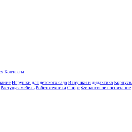
ея
Контакты
вание
Игрушки для детского сада
Игрушки и дидактика
Корпусн
Растущая мебель
Робототехника
Спорт
Финансовое воспитание