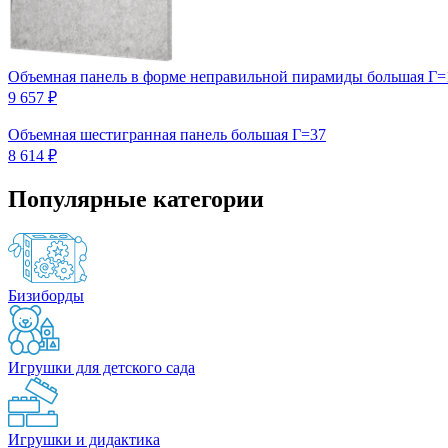
Объемная панель в форме неправильной пирамиды большая Г=
9 657 ₽
Объемная шестигранная панель большая Г=37
8 614 ₽
Популярные категории
Бизиборды
Игрушки для детского сада
Игрушки и дидактика