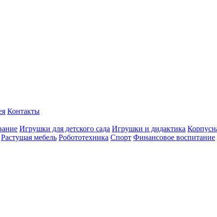
ея
Контакты
вание
Игрушки для детского сада
Игрушки и дидактика
Корпусн
Растущая мебель
Робототехника
Спорт
Финансовое воспитание