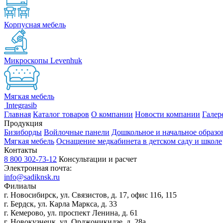
Корпусная мебель
Микроскопы Levenhuk
Мягкая мебель
Integrasib
Главная
Каталог товаров
О компании
Новости компании
Галер
Продукция
Бизиборды
Войлочные панели
Дошкольное и начальное образо
Мягкая мебель
Оснащение медкабинета в детском саду и школе
Контакты
8 800 302-73-12
Консультации и расчет
Электронная почта:
info@sadiknsk.ru
Филиалы
г. Новосибирск, ул. Связистов, д. 17, офис 116, 115
г. Бердск, ул. Карла Маркса, д. 33
г. Кемерово, ул. проспект Ленина, д. 61
г. Новокузнецк, ул. ​Орджоникидзе, д. 28а