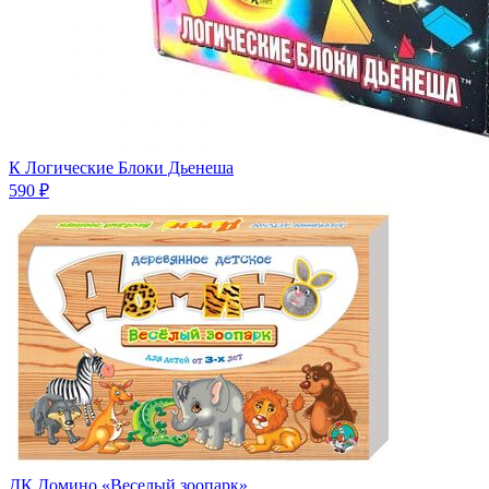
К Логические Блоки Дьенеша
590 ₽
ДК Домино «Веселый зоопарк»