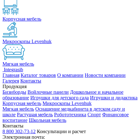
Корпусная мебель
Микроскопы Levenhuk
Мягкая мебель
Integrasib
Главная
Каталог товаров
О компании
Новости компании
Галерея
Контакты
Продукция
Бизиборды
Войлочные панели
Дошкольное и начальное
образование
Игрушки для детского сада
Игрушки и дидактика
Корпусная мебель
Микроскопы Levenhuk
Мягкая мебель
Оснащение медкабинета в детском саду и
школе
Растущая мебель
Робототехника
Спорт
Финансовое
воспитание
Школьная мебель
Контакты
8 800 302-73-12
Консультации и расчет
Электронная почта: