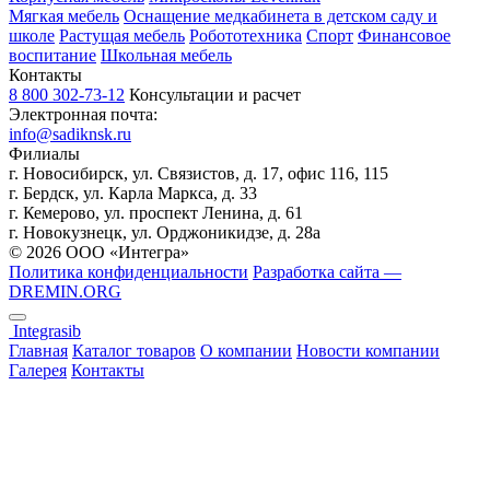
Мягкая мебель
Оснащение медкабинета в детском саду и
школе
Растущая мебель
Робототехника
Спорт
Финансовое
воспитание
Школьная мебель
Контакты
8 800 302-73-12
Консультации и расчет
Электронная почта:
info@sadiknsk.ru
Филиалы
г. Новосибирск, ул. Связистов, д. 17, офис 116, 115
г. Бердск, ул. Карла Маркса, д. 33
г. Кемерово, ул. проспект Ленина, д. 61
г. Новокузнецк, ул. ​Орджоникидзе, д. 28а
© 2026 ООО «Интегра»
Политика конфиденциальности
Разработка сайта —
DREMIN.ORG
Integrasib
Главная
Каталог товаров
О компании
Новости компании
Галерея
Контакты