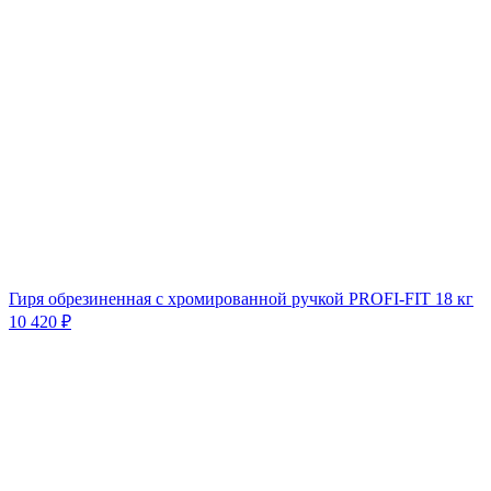
Гиря обрезиненная с хромированной ручкой PROFI-FIT 18 кг
10 420 ₽