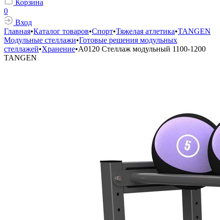
Корзина
0
Вход
Главная
•
Каталог товаров
•
Спорт
•
Тяжелая атлетика
•
TANGEN
Модульные стеллажи
•
Готовые решения модульных
стеллажей
•
Хранение
•
A0120 Стеллаж модульный 1100-1200
TANGEN