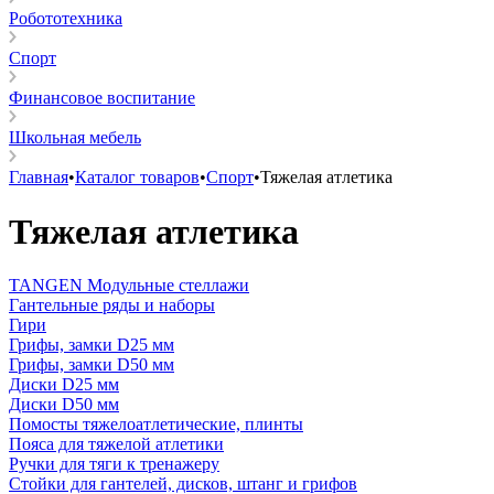
Робототехника
Спорт
Финансовое воспитание
Школьная мебель
Главная
•
Каталог товаров
•
Спорт
•
Тяжелая атлетика
Тяжелая атлетика
TANGEN Модульные стеллажи
Гантельные ряды и наборы
Гири
Грифы, замки D25 мм
Грифы, замки D50 мм
Диски D25 мм
Диски D50 мм
Помосты тяжелоатлетические, плинты
Пояса для тяжелой атлетики
Ручки для тяги к тренажеру
Стойки для гантелей, дисков, штанг и грифов