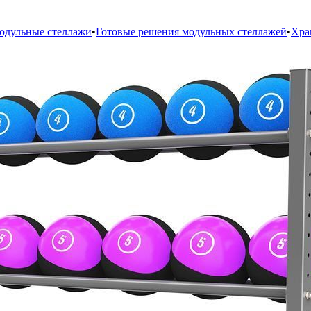
дульные стеллажи
•
Готовые решения модульных стеллажей
•
Хра