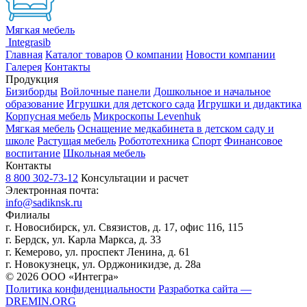
Мягкая мебель
Integrasib
Главная
Каталог товаров
О компании
Новости компании
Галерея
Контакты
Продукция
Бизиборды
Войлочные панели
Дошкольное и начальное
образование
Игрушки для детского сада
Игрушки и дидактика
Корпусная мебель
Микроскопы Levenhuk
Мягкая мебель
Оснащение медкабинета в детском саду и
школе
Растущая мебель
Робототехника
Спорт
Финансовое
воспитание
Школьная мебель
Контакты
8 800 302-73-12
Консультации и расчет
Электронная почта:
info@sadiknsk.ru
Филиалы
г. Новосибирск, ул. Связистов, д. 17, офис 116, 115
г. Бердск, ул. Карла Маркса, д. 33
г. Кемерово, ул. проспект Ленина, д. 61
г. Новокузнецк, ул. ​Орджоникидзе, д. 28а
© 2026 ООО «Интегра»
Политика конфиденциальности
Разработка сайта —
DREMIN.ORG