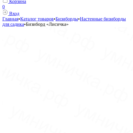
Корзина
0
Вход
Главная
•
Каталог товаров
•
Бизиборды
•
Настенные бизиборды
для садика
•
Бизиборд «Лисичка»