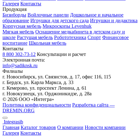
Галерея
Контакты
Продукция
Бизиборды
Войлочные панели
Дошкольное и начальное
образование
Игрушки для детского сада
Игрушки и дидактика
Корпусная мебель
Микроскопы Levenhuk
Мягкая мебель
Оснащение медкабинета в детском саду и
школе
Растущая мебель
Робототехника
Спорт
Финансовое
воспитание
Школьная мебель
Контакты
8 800 302-73-12
Консультации и расчет
Электронная почта:
info@sadiknsk.ru
Филиалы
г. Новосибирск, ул. Связистов, д. 17, офис 116, 115
г. Бердск, ул. Карла Маркса, д. 33
г. Кемерово, ул. проспект Ленина, д. 61
г. Новокузнецк, ул. ​Орджоникидзе, д. 28а
© 2026 ООО «Интегра»
Политика конфиденциальности
Разработка сайта —
DREMIN.ORG
Integrasib
Главная
Каталог товаров
О компании
Новости компании
Галерея
Контакты