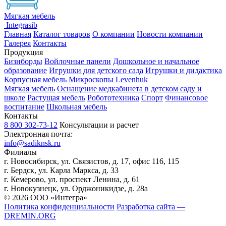
Мягкая мебель
Integrasib
Главная
Каталог товаров
О компании
Новости компании
Галерея
Контакты
Продукция
Бизиборды
Войлочные панели
Дошкольное и начальное
образование
Игрушки для детского сада
Игрушки и дидактика
Корпусная мебель
Микроскопы Levenhuk
Мягкая мебель
Оснащение медкабинета в детском саду и
школе
Растущая мебель
Робототехника
Спорт
Финансовое
воспитание
Школьная мебель
Контакты
8 800 302-73-12
Консультации и расчет
Электронная почта:
info@sadiknsk.ru
Филиалы
г. Новосибирск, ул. Связистов, д. 17, офис 116, 115
г. Бердск, ул. Карла Маркса, д. 33
г. Кемерово, ул. проспект Ленина, д. 61
г. Новокузнецк, ул. ​Орджоникидзе, д. 28а
© 2026 ООО «Интегра»
Политика конфиденциальности
Разработка сайта —
DREMIN.ORG