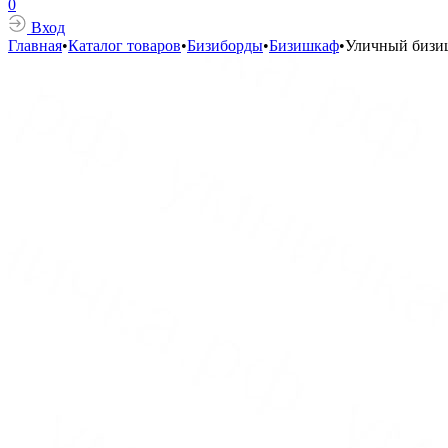
0
Вход
Главная
•
Каталог товаров
•
Бизиборды
•
Бизишкаф
•
Уличный бизи